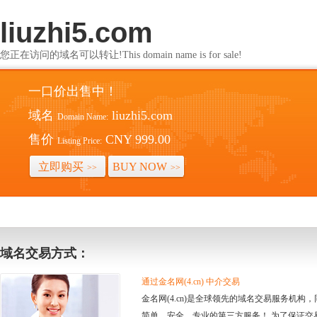
liuzhi5.com
您正在访问的域名可以转让!This domain name is for sale!
一口价出售中！
域名
liuzhi5.com
Domain Name:
售价
CNY 999.00
Listing Price:
立即购买
BUY NOW
>>
>>
域名交易方式：
通过金名网(4.cn) 中介交易
金名网(4.cn)是全球领先的域名交易服务机
简单、安全、专业的第三方服务！ 为了保证交