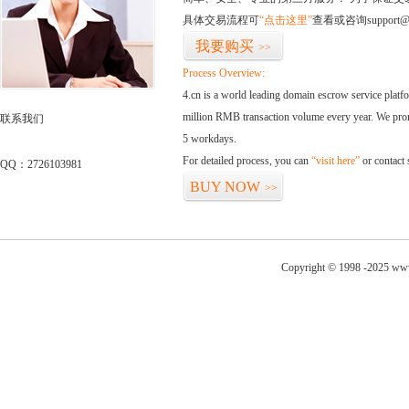
具体交易流程可
“点击这里”
查看或咨询support@
我要购买
>>
Process Overview:
4.cn is a world leading domain escrow service plat
million RMB transaction volume every year. We promi
联系我们
5 workdays.
For detailed process, you can
“visit here”
or contact
QQ：2726103981
BUY NOW
>>
Copyright © 1998 -2025 www